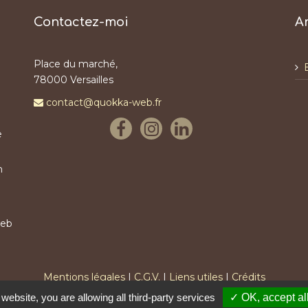
Contactez-moi
A
Place du marché,
78000 Versailles
contact@quokka-web.fr
e
n
web
Mentions légales
|
C.G.V.
|
Liens utiles
|
Crédits
 website, you are allowing all third-party services
✓ OK, accept al
de sites internet clés en main et sur-mesure