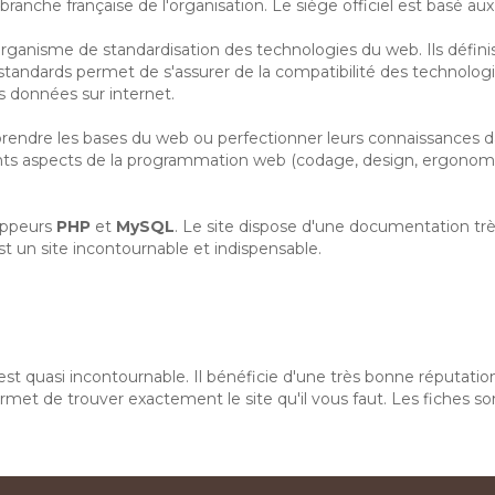
a branche française de l'organisation. Le siège officiel est basé aux
un organisme de standardisation des technologies du web. Ils défin
es standards permet de s'assurer de la compatibilité des techno
s données sur internet.
rendre les bases du web ou perfectionner leurs connaissances d
ts aspects de la programmation web (codage, design, ergonomie, 
oppeurs
PHP
et
MySQL
. Le site dispose d'une documentation tr
'est un site incontournable et indispensable.
est quasi incontournable. Il bénéficie d'une très bonne réputation 
met de trouver exactement le site qu'il vous faut. Les fiches s