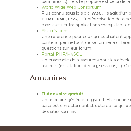
bannières, ...). Le site proposé est celui de l
World Wide Web Consortium
Plus connu sous le sigle
W3C
, il s'agit d'
HTML
,
XML
,
CSS
, ...L'uniformisation de c
mais aussi entre applications manipulant de
Alsacréations
Une référence pour ceux qui souhaitent app
contenu permettant de se former à différen
questions sur leur forum.
Portail PHP/MySQL
Un ensemble de ressources pour les dével
aspects (installation, debug, sessions, ...). C
Annuaires
El Annuaire gratuit
Un annuaire généraliste gratuit. El annuaire 
base est correctement structurée ce qui per
des sites soumis.