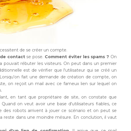
écessitent de se créer un compte.
 de contact
se pose.
Comment éviter les spams ?
On
 pouvait rébuter les visiteurs. On peut dans un premier
ionnelle est de vérifier que l'utilisateur qui se créé un
 Lorsqu'on fait une demande de création de compte, on
xiste, on reçoit un mail avec ce fameux lien sur lequel on
n.
nt, en tant que propriétaire de site, on constate que
s. Quand on veut avoir une base d'utilisateurs fiables, ce
que des robots arrivent à jouer ce scénario et on peut se
ça reste dans une moindre mésure. En conclution, il vaut
voi d'un lien de confirmation
. Il arrive que ce mail