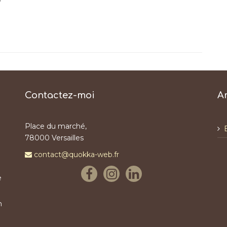
Contactez-moi
A
Place du marché,
78000 Versailles
contact@quokka-web.fr
e
n