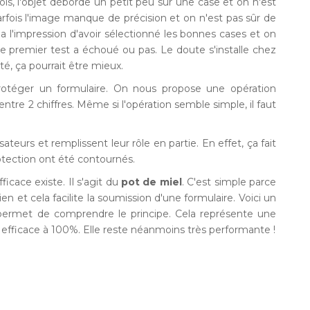
arfois, l'objet déborde un petit peu sur une case et on n'est
Parfois l'image manque de précision et on n'est pas sûr de
 a l'impression d'avoir sélectionné les bonnes cases et on
e premier test a échoué ou pas. Le doute s'installe chez
lité, ça pourrait être mieux.
protéger un formulaire. On nous propose une opération
ntre 2 chiffres. Même si l'opération semble simple, il faut
eurs et remplissent leur rôle en partie. En effet, ça fait
tection ont été contournés.
icace existe. Il s'agit du
pot de miel
. C'est simple parce
rien et cela facilite la soumission d'une formulaire. Voici un
 permet de comprendre le principe. Cela représente une
 efficace à 100%. Elle reste néanmoins très performante !